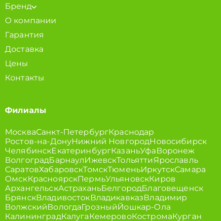
Бренд
О компании
Гарантия
Доставка
Цены
Контакты
Филиалы
Москва
Санкт-Петербург
Краснодар
Ростов-на-Дону
Нижний Новгород
Новосибирск
Челябинск
Екатеринбург
Казань
Уфа
Воронеж
Волгоград
Барнаул
Ижевск
Тольятти
Ярославль
Саратов
Хабаровск
Томск
Тюмень
Иркутск
Самара
Омск
Красноярск
Пермь
Ульяновск
Киров
Архангельск
Астрахань
Белгород
Благовещенск
Брянск
Владивосток
Владикавказ
Владимир
Волжский
Вологда
Грозный
Йошкар-Ола
Калининград
Калуга
Кемерово
Кострома
Курган