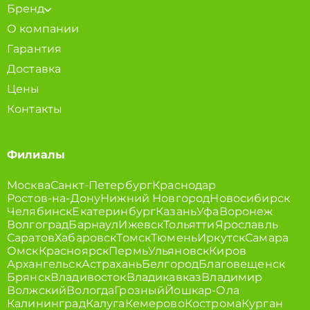
Бренд
О компании
Гарантия
Доставка
Цены
Контакты
Филиалы
Москва
Санкт-Петербург
Краснодар
Ростов-на-Дону
Нижний Новгород
Новосибирск
Челябинск
Екатеринбург
Казань
Уфа
Воронеж
Волгоград
Барнаул
Ижевск
Тольятти
Ярославль
Саратов
Хабаровск
Томск
Тюмень
Иркутск
Самара
Омск
Красноярск
Пермь
Ульяновск
Киров
Архангельск
Астрахань
Белгород
Благовещенск
Брянск
Владивосток
Владикавказ
Владимир
Волжский
Вологда
Грозный
Йошкар-Ола
Калининград
Калуга
Кемерово
Кострома
Курган