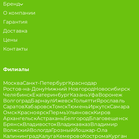
Бренд
О компании
Гарантия
Доставка
Цены
Контакты
Филиалы
Москва
Санкт-Петербург
Краснодар
Ростов-на-Дону
Нижний Новгород
Новосибирск
Челябинск
Екатеринбург
Казань
Уфа
Воронеж
Волгоград
Барнаул
Ижевск
Тольятти
Ярославль
Саратов
Хабаровск
Томск
Тюмень
Иркутск
Самара
Омск
Красноярск
Пермь
Ульяновск
Киров
Архангельск
Астрахань
Белгород
Благовещенск
Брянск
Владивосток
Владикавказ
Владимир
Волжский
Вологда
Грозный
Йошкар-Ола
Калининград
Калуга
Кемерово
Кострома
Курган