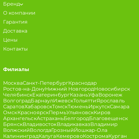
Бренд
О компании
Гарантия
Доставка
Цены
Контакты
Филиалы
Москва
Санкт-Петербург
Краснодар
Ростов-на-Дону
Нижний Новгород
Новосибирск
Челябинск
Екатеринбург
Казань
Уфа
Воронеж
Волгоград
Барнаул
Ижевск
Тольятти
Ярославль
Саратов
Хабаровск
Томск
Тюмень
Иркутск
Самара
Омск
Красноярск
Пермь
Ульяновск
Киров
Архангельск
Астрахань
Белгород
Благовещенск
Брянск
Владивосток
Владикавказ
Владимир
Волжский
Вологда
Грозный
Йошкар-Ола
Калининград
Калуга
Кемерово
Кострома
Курган