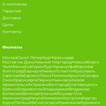
О компании
Гарантия
Доставка
Цены
Контакты
Филиалы
Москва
Санкт-Петербург
Краснодар
Ростов-на-Дону
Нижний Новгород
Новосибирск
Челябинск
Екатеринбург
Казань
Уфа
Воронеж
Волгоград
Барнаул
Ижевск
Тольятти
Ярославль
Саратов
Хабаровск
Томск
Тюмень
Иркутск
Самара
Омск
Красноярск
Пермь
Ульяновск
Киров
Архангельск
Астрахань
Белгород
Благовещенск
Брянск
Владивосток
Владикавказ
Владимир
Волжский
Вологда
Грозный
Йошкар-Ола
Калининград
Калуга
Кемерово
Кострома
Курган
Курск
Липецк
Магнитогорск
Махачкала
Мурманск