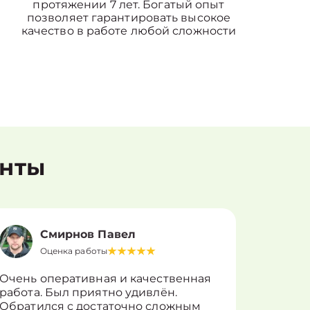
протяжении 7 лет. Богатый опыт
позволяет гарантировать высокое
качество в работе любой сложности
енты
Смирнов Павел
Оценка работы
О
Очень оперативная и качественная
Работу 
работа. Был приятно удивлён.
вопросы
Обратился с достаточно сложным
такие п