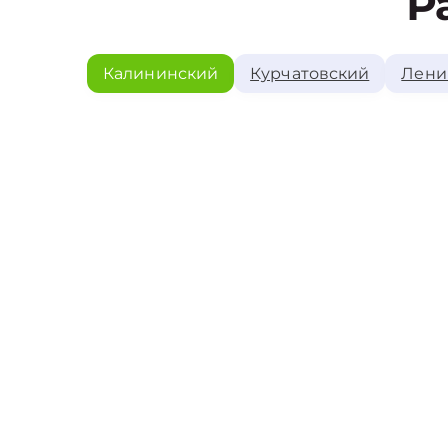
Р
Калининский
Курчатовский
Лени