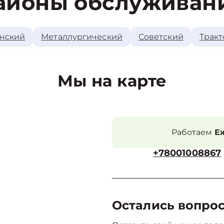
айоны обслуживан
нский
Металлургический
Советский
Тракт
Мы на карте
Работаем
Еж
+78001008867
Остались вопро