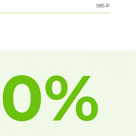
585 ₽
10%
10%