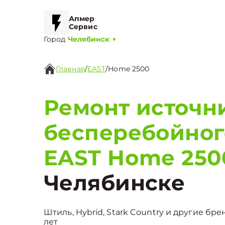
Апмер
Сервис
Город
Челябинск
▼
Главная
/
EAST
/
Home 2500
Ремонт источн
бесперебойног
EAST Home 250
Челябинске
Штиль, Hybrid, Stark Country и другие бре
лет