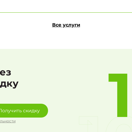
Все услуги
рез
идку
Получить скидку
льности