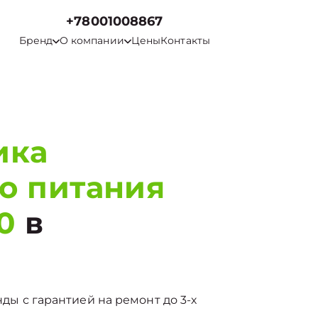
+78001008867
Бренд
О компании
Цены
Контакты
ика
о питания
0
в
нды с гарантией на ремонт до 3-х