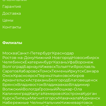
Гарантия
Доставка
Цены
Контакты
Филиалы
Москва
Санкт-Петербург
Краснодар
Ростов-на-Дону
Нижний Новгород
Новосибирск
Челябинск
Екатеринбург
Казань
Уфа
Воронеж
Волгоград
Барнаул
Ижевск
Тольятти
Ярославль
Саратов
Хабаровск
Томск
Тюмень
Иркутск
Самара
Омск
Красноярск
Пермь
Ульяновск
Киров
Архангельск
Астрахань
Белгород
Благовещенск
Брянск
Владивосток
Владикавказ
Владимир
Волжский
Вологда
Грозный
Йошкар-Ола
Калининград
Калуга
Кемерово
Кострома
Курган
Курск
Липецк
Магнитогорск
Махачкала
Мурманск
Набережные Челны
Нальчик
Нижневартовск