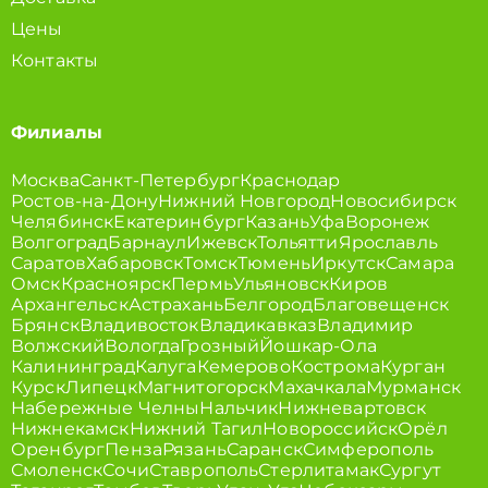
Цены
Контакты
Филиалы
Москва
Санкт-Петербург
Краснодар
Ростов-на-Дону
Нижний Новгород
Новосибирск
Челябинск
Екатеринбург
Казань
Уфа
Воронеж
Волгоград
Барнаул
Ижевск
Тольятти
Ярославль
Саратов
Хабаровск
Томск
Тюмень
Иркутск
Самара
Омск
Красноярск
Пермь
Ульяновск
Киров
Архангельск
Астрахань
Белгород
Благовещенск
Брянск
Владивосток
Владикавказ
Владимир
Волжский
Вологда
Грозный
Йошкар-Ола
Калининград
Калуга
Кемерово
Кострома
Курган
Курск
Липецк
Магнитогорск
Махачкала
Мурманск
Набережные Челны
Нальчик
Нижневартовск
Нижнекамск
Нижний Тагил
Новороссийск
Орёл
Оренбург
Пенза
Рязань
Саранск
Симферополь
Смоленск
Сочи
Ставрополь
Стерлитамак
Сургут