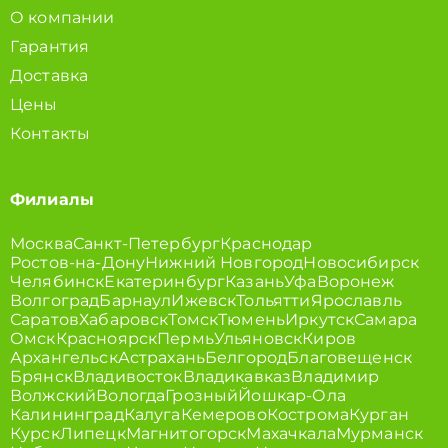
О компании
Гарантия
Доставка
Цены
Контакты
Филиалы
Москва
Санкт-Петербург
Краснодар
Ростов-на-Дону
Нижний Новгород
Новосибирск
Челябинск
Екатеринбург
Казань
Уфа
Воронеж
Волгоград
Барнаул
Ижевск
Тольятти
Ярославль
Саратов
Хабаровск
Томск
Тюмень
Иркутск
Самара
Омск
Красноярск
Пермь
Ульяновск
Киров
Архангельск
Астрахань
Белгород
Благовещенск
Брянск
Владивосток
Владикавказ
Владимир
Волжский
Вологда
Грозный
Йошкар-Ола
Калининград
Калуга
Кемерово
Кострома
Курган
Курск
Липецк
Магнитогорск
Махачкала
Мурманск