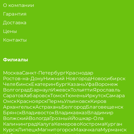
О компании
Гарантия
Доставка
Цены
Контакты
Филиалы
Москва
Санкт-Петербург
Краснодар
Ростов-на-Дону
Нижний Новгород
Новосибирск
Челябинск
Екатеринбург
Казань
Уфа
Воронеж
Волгоград
Барнаул
Ижевск
Тольятти
Ярославль
Саратов
Хабаровск
Томск
Тюмень
Иркутск
Самара
Омск
Красноярск
Пермь
Ульяновск
Киров
Архангельск
Астрахань
Белгород
Благовещенск
Брянск
Владивосток
Владикавказ
Владимир
Волжский
Вологда
Грозный
Йошкар-Ола
Калининград
Калуга
Кемерово
Кострома
Курган
Курск
Липецк
Магнитогорск
Махачкала
Мурманск