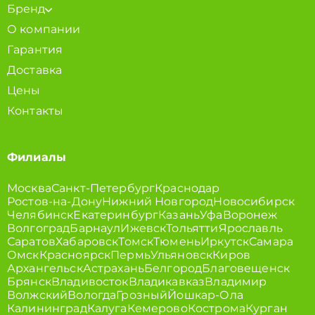
Бренд
О компании
Гарантия
Доставка
Цены
Контакты
Филиалы
Москва
Санкт-Петербург
Краснодар
Ростов-на-Дону
Нижний Новгород
Новосибирск
Челябинск
Екатеринбург
Казань
Уфа
Воронеж
Волгоград
Барнаул
Ижевск
Тольятти
Ярославль
Саратов
Хабаровск
Томск
Тюмень
Иркутск
Самара
Омск
Красноярск
Пермь
Ульяновск
Киров
Архангельск
Астрахань
Белгород
Благовещенск
Брянск
Владивосток
Владикавказ
Владимир
Волжский
Вологда
Грозный
Йошкар-Ола
Калининград
Калуга
Кемерово
Кострома
Курган