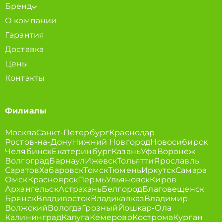
Бренд
О компании
Гарантия
Доставка
Цены
Контакты
Филиалы
Москва
Санкт-Петербург
Краснодар
Ростов-на-Дону
Нижний Новгород
Новосибирск
Челябинск
Екатеринбург
Казань
Уфа
Воронеж
Волгоград
Барнаул
Ижевск
Тольятти
Ярославль
Саратов
Хабаровск
Томск
Тюмень
Иркутск
Самара
Омск
Красноярск
Пермь
Ульяновск
Киров
Архангельск
Астрахань
Белгород
Благовещенск
Брянск
Владивосток
Владикавказ
Владимир
Волжский
Вологда
Грозный
Йошкар-Ола
Калининград
Калуга
Кемерово
Кострома
Курган