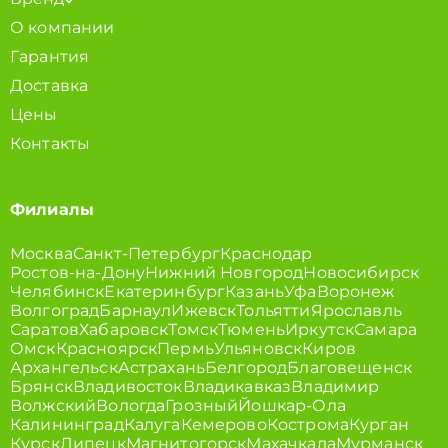
О компании
Гарантия
Доставка
Цены
Контакты
Филиалы
Москва
Санкт-Петербург
Краснодар
Ростов-на-Дону
Нижний Новгород
Новосибирск
Челябинск
Екатеринбург
Казань
Уфа
Воронеж
Волгоград
Барнаул
Ижевск
Тольятти
Ярославль
Саратов
Хабаровск
Томск
Тюмень
Иркутск
Самара
Омск
Красноярск
Пермь
Ульяновск
Киров
Архангельск
Астрахань
Белгород
Благовещенск
Брянск
Владивосток
Владикавказ
Владимир
Волжский
Вологда
Грозный
Йошкар-Ола
Калининград
Калуга
Кемерово
Кострома
Курган
Курск
Липецк
Магнитогорск
Махачкала
Мурманск