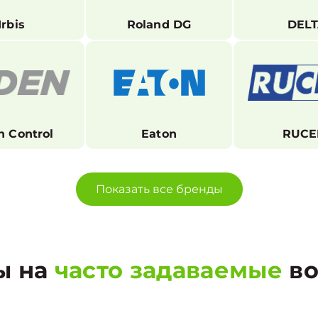
Irbis
Roland DG
DEL
n Control
Eaton
RUCE
Показать все бренды
ы на
часто задаваемые
во