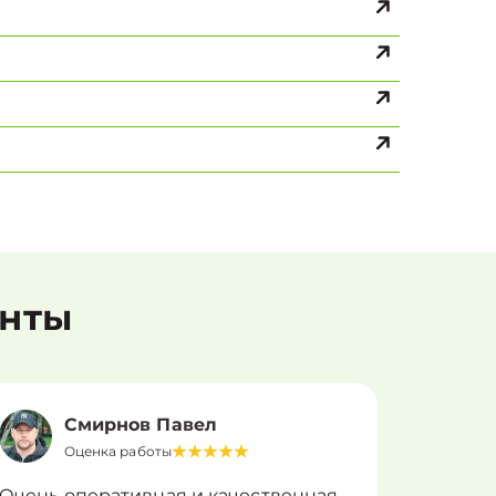
енты
Смирнов Павел
Оценка работы
О
Очень оперативная и качественная
Работу 