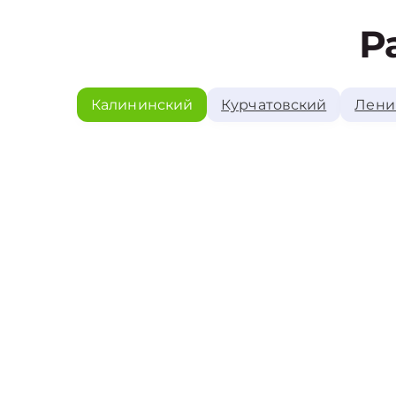
Р
Калининский
Курчатовский
Лени