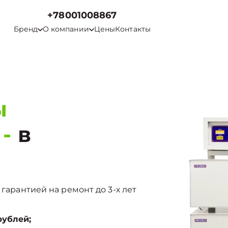
+78001008867
Бренд
О компании
Цены
Контакты
ы
-
в
 гарантией на ремонт до 3-х лет
рублей;