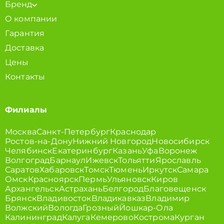
Бренд
О компании
Гарантия
Доставка
Цены
Контакты
Филиалы
Москва
Санкт-Петербург
Краснодар
Ростов-на-Дону
Нижний Новгород
Новосибирск
Челябинск
Екатеринбург
Казань
Уфа
Воронеж
Волгоград
Барнаул
Ижевск
Тольятти
Ярославль
Саратов
Хабаровск
Томск
Тюмень
Иркутск
Самара
Омск
Красноярск
Пермь
Ульяновск
Киров
Архангельск
Астрахань
Белгород
Благовещенск
Брянск
Владивосток
Владикавказ
Владимир
Волжский
Вологда
Грозный
Йошкар-Ола
Калининград
Калуга
Кемерово
Кострома
Курган