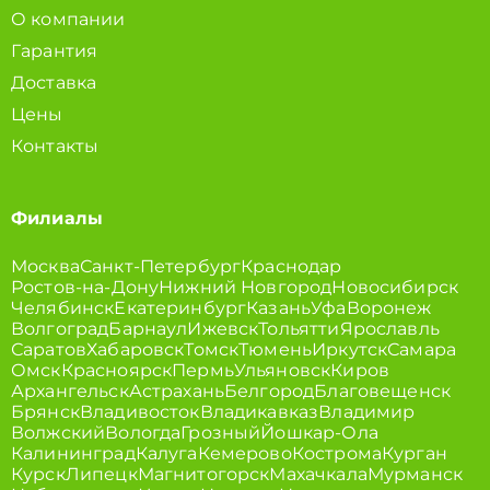
О компании
Гарантия
Доставка
Цены
Контакты
Филиалы
Москва
Санкт-Петербург
Краснодар
Ростов-на-Дону
Нижний Новгород
Новосибирск
Челябинск
Екатеринбург
Казань
Уфа
Воронеж
Волгоград
Барнаул
Ижевск
Тольятти
Ярославль
Саратов
Хабаровск
Томск
Тюмень
Иркутск
Самара
Омск
Красноярск
Пермь
Ульяновск
Киров
Архангельск
Астрахань
Белгород
Благовещенск
Брянск
Владивосток
Владикавказ
Владимир
Волжский
Вологда
Грозный
Йошкар-Ола
Калининград
Калуга
Кемерово
Кострома
Курган
Курск
Липецк
Магнитогорск
Махачкала
Мурманск