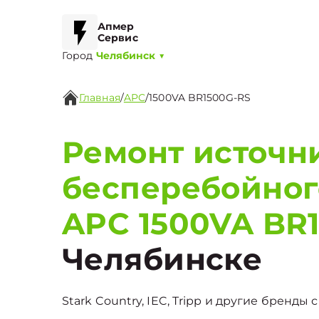
Апмер
Сервис
Город
Челябинск
▼
Главная
/
APC
/
1500VA BR1500G-RS
Ремонт источн
бесперебойног
APC 1500VA BR
Челябинске
Stark Country, IEC, Tripp и другие бренды 