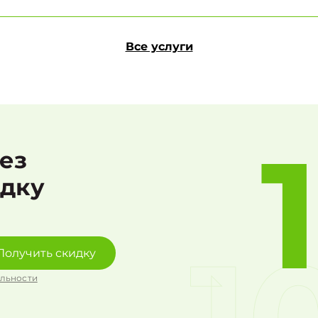
Все услуги
рез
идку
Получить скидку
льности