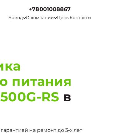
+78001008867
Бренд
О компании
Цены
Контакты
ика
о питания
1500G-RS
в
с гарантией на ремонт до 3-х лет