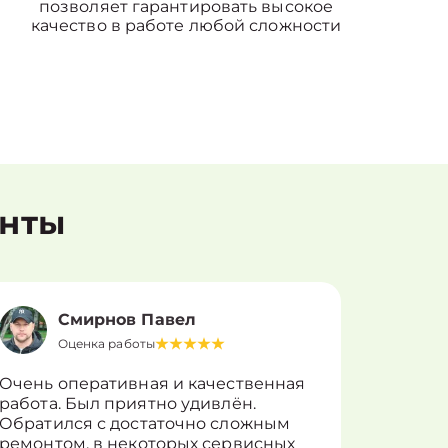
позволяет гарантировать высокое
качество в работе любой сложности
енты
Смирнов Павел
Оценка работы
О
Очень оперативная и качественная
Работу 
работа. Был приятно удивлён.
вопросы
Обратился с достаточно сложным
такие п
ремонтом, в некоторых сервисных
только 