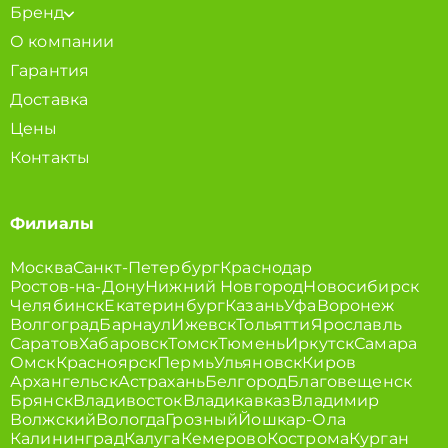
Бренд
О компании
Гарантия
Доставка
Цены
Контакты
Филиалы
Москва
Санкт-Петербург
Краснодар
Ростов-на-Дону
Нижний Новгород
Новосибирск
Челябинск
Екатеринбург
Казань
Уфа
Воронеж
Волгоград
Барнаул
Ижевск
Тольятти
Ярославль
Саратов
Хабаровск
Томск
Тюмень
Иркутск
Самара
Омск
Красноярск
Пермь
Ульяновск
Киров
Архангельск
Астрахань
Белгород
Благовещенск
Брянск
Владивосток
Владикавказ
Владимир
Волжский
Вологда
Грозный
Йошкар-Ола
Калининград
Калуга
Кемерово
Кострома
Курган